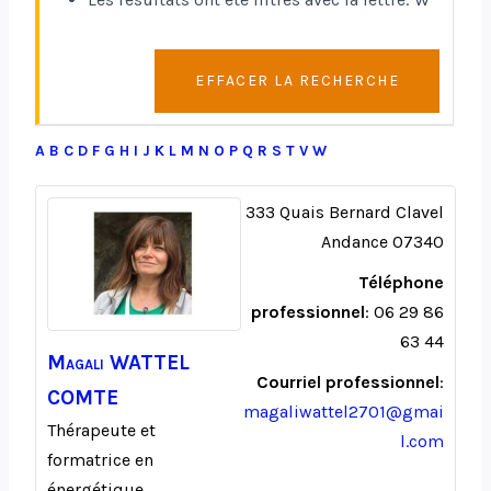
EFFACER LA RECHERCHE
A
B
C
D
F
G
H
I
J
K
L
M
N
O
P
Q
R
S
T
V
W
333 Quais Bernard Clavel
Andance
07340
Téléphone
professionnel
:
06 29 86
63 44
Magali
WATTEL
Courriel professionnel
:
COMTE
magaliwattel2701@gmai
Thérapeute et
l.com
formatrice en
énergétique,